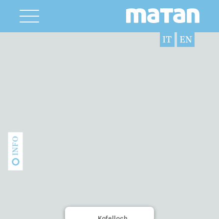
IT
EN
INFO
Kofelloch