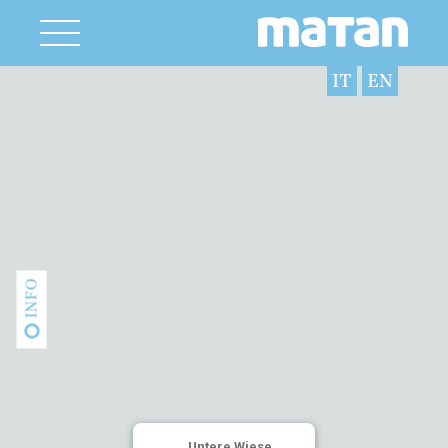
IT
EN
INFO
Untere Wiese