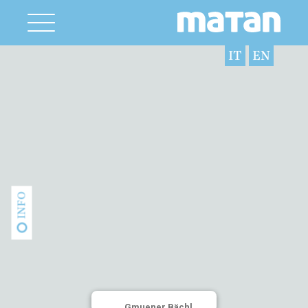
IT
EN
INFO
Gmuener Bächl