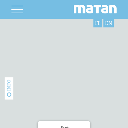
IT
EN
INFO
Krein