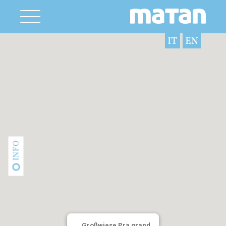
IT
EN
INFO
Großwiese Pra grand