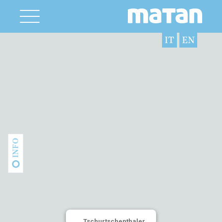
IT
EN
INFO
Tschurtschenthaler