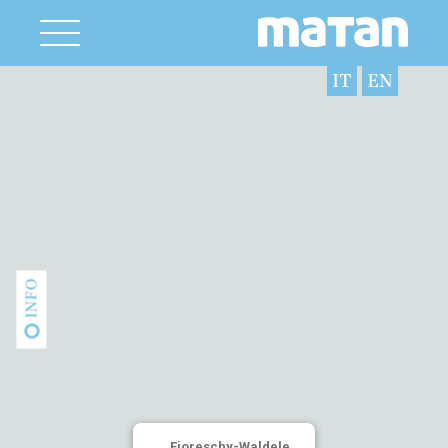
IT
EN
INFO
Fioreschy-Waldele