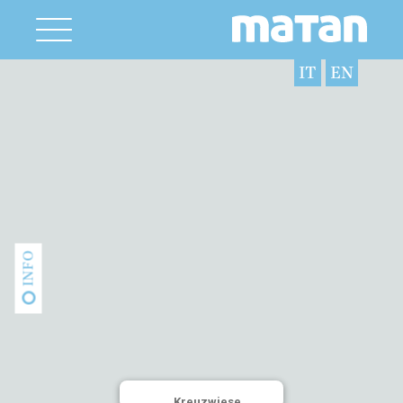
IT
EN
INFO
Kreuzwiese