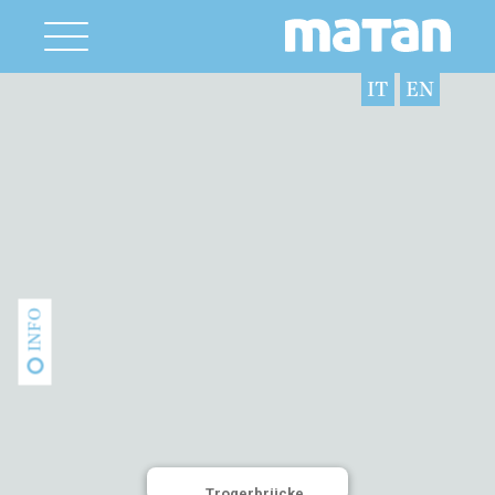
IT
EN
INFO
Trogerbrücke