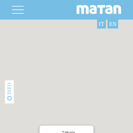
IT
EN
INFO
Zöbele