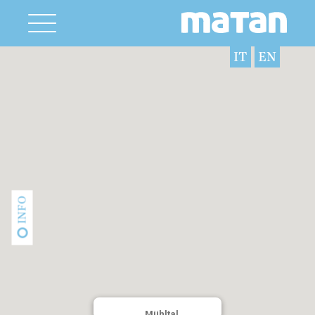
IT
EN
INFO
Mühltal