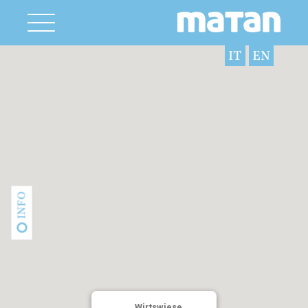
IT
EN
INFO
Wirtswiese