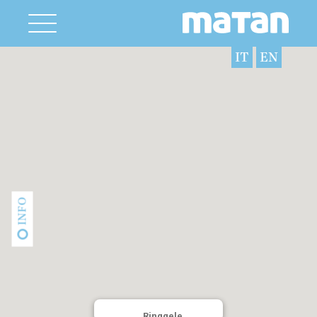
IT
EN
INFO
Ringgele