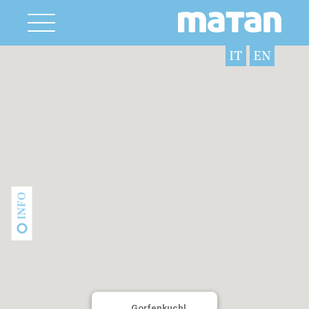
IT
EN
INFO
Gorfenkuchl