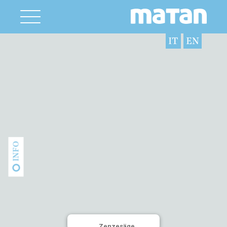
IT
EN
INFO
Zenzesäge