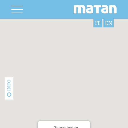
IT
EN
INFO
Gmoanboden