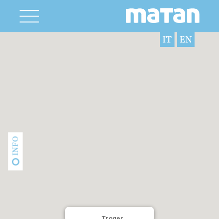
IT
EN
INFO
Troger