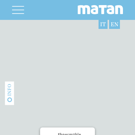
IT
EN
INFO
Ebnermühle