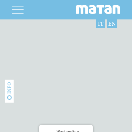
IT
EN
INFO
Wastensäge