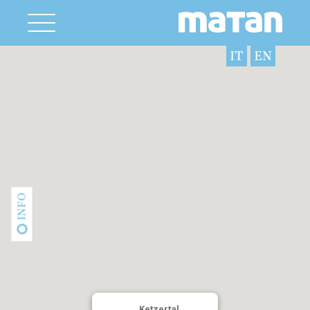
IT
EN
INFO
Ketzertal