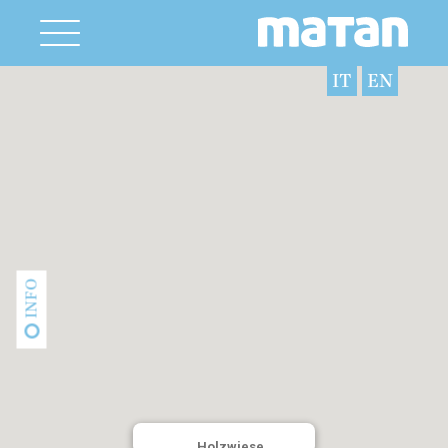
IT
EN
INFO
Holzwiese