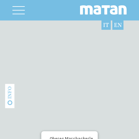
IT
EN
INFO
Oberes Marchackerle