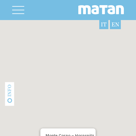
IT
EN
INFO
Monte Corno – Hornspitz