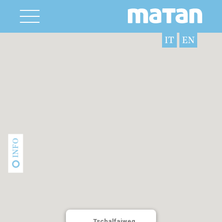
IT
EN
INFO
Tschalfaiweg