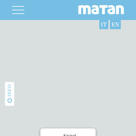
IT
EN
INFO
Karnol